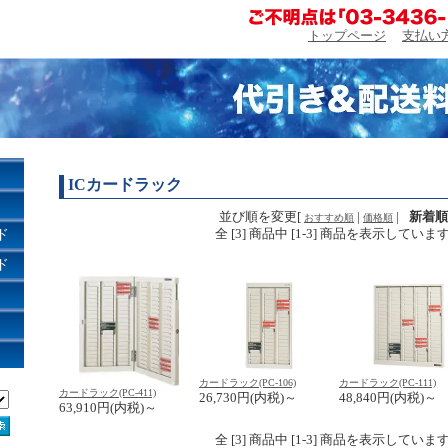
トップページ
支払い
ICカードラック
並び順を変更
[
|
|
新着順
おすすめ順
価格順
ド
全 [
3
] 商品中 [
1
-
3
] 商品を表示していま
ド
カードラック(PC-106)
カードラック(PC-111)
カードラック(PC-411)
26,730円(内税)～
48,840円(内税)～
63,910円(内税)～
全 [
3
] 商品中 [
1
-
3
] 商品を表示していま